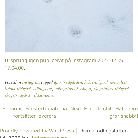
Ursprungligen publicerat på Instagram 2023-02-05
17:04:00
.
Posted in
Instagram
Tagged
djuriträdgården
,
köksträdgård
,
kolonilott
,
koloniträdgård
,
odlingslott
,
odlingslott79
,
rådjur
,
skogsbrynsträdgård
,
skogsträdgård
,
vildaovänner
Inläggsnavigering
Previous:
Fönstertomaterna
Next:
Förodla chili: Habanero
fortsätter leverera
gror snabbt!
Proudly powered by WordPress
|
Theme: odlingslotten-