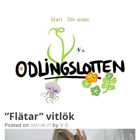
Skip
to
content
Start
Om sidan
”Flätar” vitlök
odlingslotten.com
Odling på 200 kvm i Stockholms utkant
Posted on
by
V S
2023-08-27