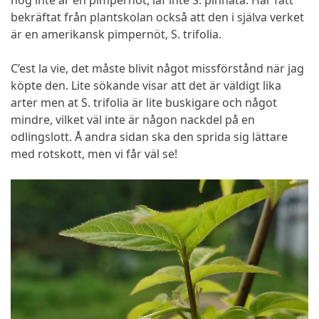
nog inte är en pimpernöt, iaf inte S. pinnata. Har fått
bekräftat från plantskolan också att den i själva verket
är en amerikansk pimpernöt, S. trifolia.
C’est la vie, det måste blivit något missförstånd när jag
köpte den. Lite sökande visar att det är väldigt lika
arter men at S. trifolia är lite buskigare och något
mindre, vilket väl inte är någon nackdel på en
odlingslott. Å andra sidan ska den sprida sig lättare
med rotskott, men vi får väl se!