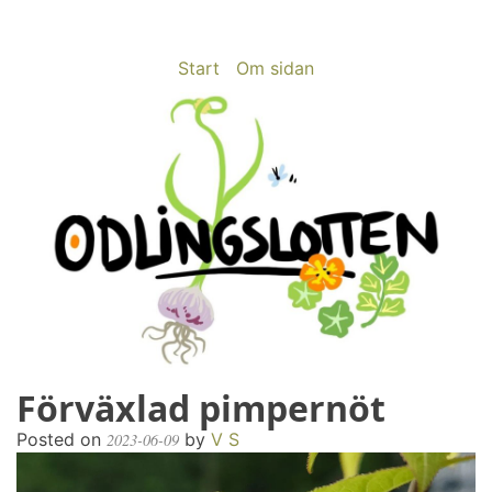
Skip
to
content
Start
Om sidan
Förväxlad pimpernöt
odlingslotten.com
Odling på 200 kvm i Stockholms utkant
Posted on
by
V S
2023-06-09