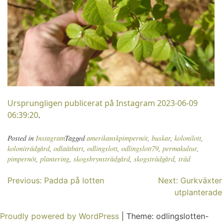
Ursprungligen publicerat på Instagram 2023-06-09
06:39:20
.
Posted in
Instagram
Tagged
amerikanskpimpernöt
,
buskar
,
kolonilott
,
koloniträdgård
,
odlaätbart
,
odlingslott
,
odlingslott79
,
permakultur
,
pimpernöt
,
plantering
,
skogsbrynsträdgård
,
skogsträdgård
,
träd
Inläggsnavigering
Previous:
Padda på lotten
Next:
Gurkväxter
utplanterade
Proudly powered by WordPress
|
Theme: odlingslotten-