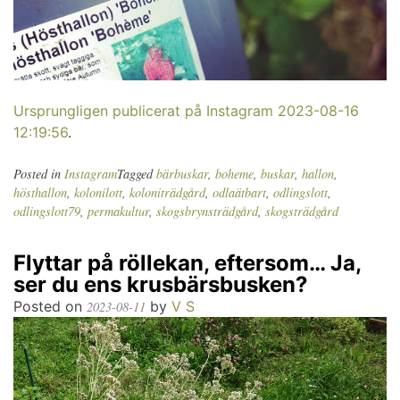
Ursprungligen publicerat på Instagram 2023-08-16
12:19:56
.
Posted in
Instagram
Tagged
bärbuskar
,
boheme
,
buskar
,
hallon
,
hösthallon
,
kolonilott
,
koloniträdgård
,
odlaätbart
,
odlingslott
,
odlingslott79
,
permakultur
,
skogsbrynsträdgård
,
skogsträdgård
Flyttar på röllekan, eftersom… Ja,
ser du ens krusbärsbusken?
Posted on
by
V S
2023-08-11