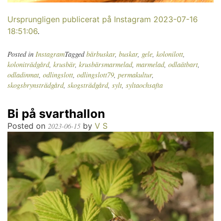
Ursprungligen publicerat på Instagram 2023-07-16
18:51:06
.
Posted in
Instagram
Tagged
bärbuskar
,
buskar
,
gele
,
kolonilott
,
koloniträdgård
,
krusbär
,
krusbärsmarmelad
,
marmelad
,
odlaätbart
,
odladinmat
,
odlingslott
,
odlingslott79
,
permakultur
,
skogsbrynsträdgård
,
skogsträdgård
,
sylt
,
syltaochsafta
Bi på svarthallon
Posted on
by
V S
2023-06-15