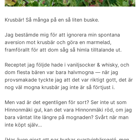
Krusbär! Så många på en så liten buske.
Jag bestämde mig för att ignorera min spontana
aversion mot krusbär och göra en marmelad,
framförallt för att dom såg så himla tilltalande ut.
Receptet jag följde hade i vaniljsocker & whisky, och
dom flesta bären var bara halvmogna — när jag
provsmakade tyckte jag att det var riktigt gott, det är
nog väl mogna krusbär jag inte är så förtjust i.
Men vad är det egentligen för sort? Ser inte ut som
Hinnonmäki gul, kan det vara Hinnonmäki röd, om jag
bara väntat lite längre på mognaden? Svårt när man
inte köpt själv…
(Har även gjort ett par burkar svartvinbärsgelé, men