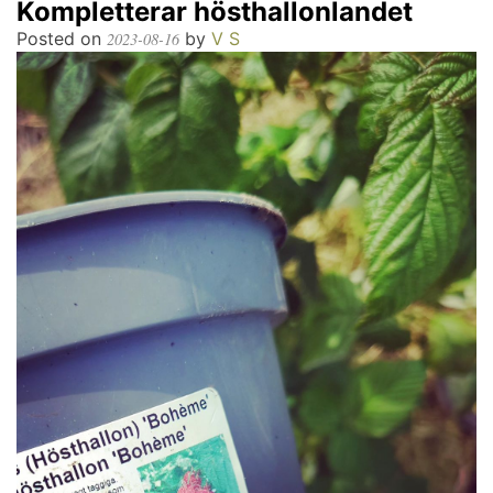
Kompletterar hösthallonlandet
Posted on
by
V S
2023-08-16