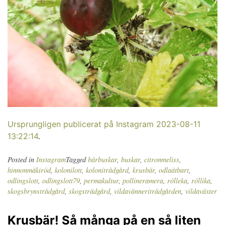
Ursprungligen publicerat på Instagram 2023-08-11
13:22:14
.
Posted in
Instagram
Tagged
bärbuskar
,
buskar
,
citronmeliss
,
hinnonmäkiröd
,
kolonilott
,
koloniträdgård
,
krusbär
,
odlaätbart
,
odlingslott
,
odlingslott79
,
permakultur
,
pollineramera
,
rölleka
,
röllika
,
skogsbrynsträdgård
,
skogsträdgård
,
vildavänneriträdgården
,
vildaväxter
Krusbär! Så många på en så liten