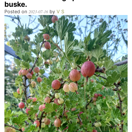
buske.
Posted on
by
V S
2023-07-16