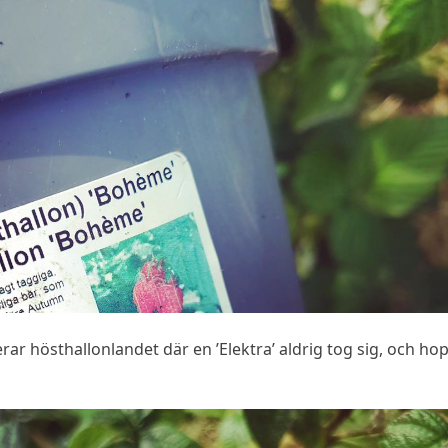
ar hösthallonlandet där en ’Elektra’ aldrig tog sig, och ho