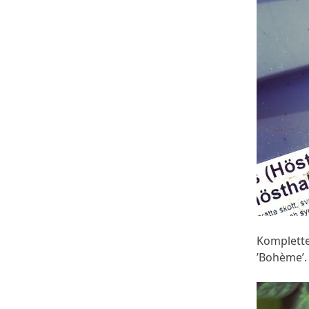
Kompletter
’Bohème’.