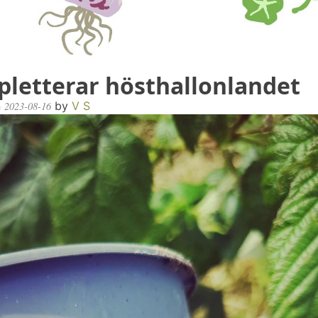
letterar hösthallonlandet
n
by
V S
2023-08-16