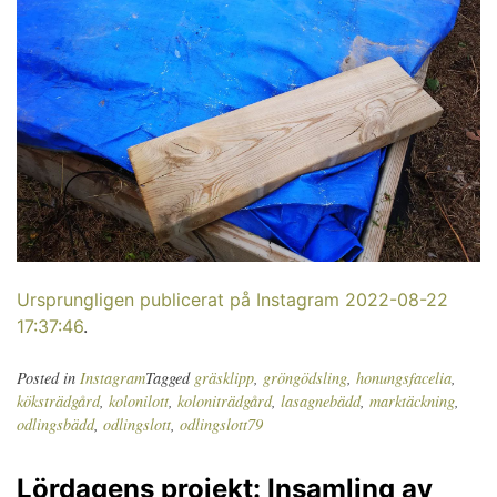
Ursprungligen publicerat på Instagram 2022-08-22
17:37:46
.
Posted in
Instagram
Tagged
gräsklipp
,
gröngödsling
,
honungsfacelia
,
köksträdgård
,
kolonilott
,
koloniträdgård
,
lasagnebädd
,
marktäckning
,
odlingsbädd
,
odlingslott
,
odlingslott79
Lördagens projekt: Insamling av