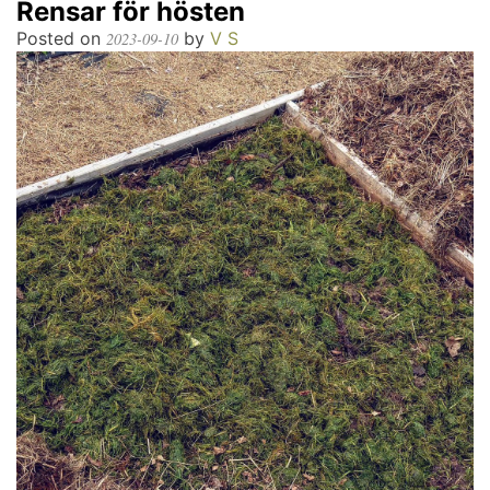
Rensar för hösten
Posted on
by
V S
2023-09-10