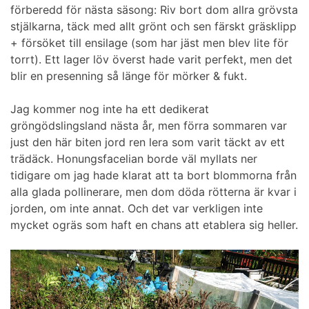
förberedd för nästa säsong: Riv bort dom allra grövsta
stjälkarna, täck med allt grönt och sen färskt gräsklipp
+ försöket till ensilage (som har jäst men blev lite för
torrt). Ett lager löv överst hade varit perfekt, men det
blir en presenning så länge för mörker & fukt.
Jag kommer nog inte ha ett dedikerat
gröngödslingsland nästa år, men förra sommaren var
just den här biten jord ren lera som varit täckt av ett
trädäck. Honungsfacelian borde väl myllats ner
tidigare om jag hade klarat att ta bort blommorna från
alla glada pollinerare, men dom döda rötterna är kvar i
jorden, om inte annat. Och det var verkligen inte
mycket ogräs som haft en chans att etablera sig heller.