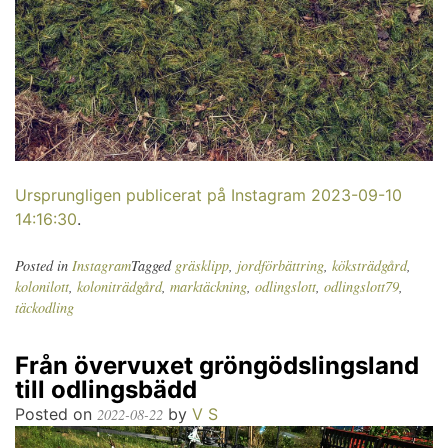
Ursprungligen publicerat på Instagram 2023-09-10
14:16:30
.
Posted in
Instagram
Tagged
gräsklipp
,
jordförbättring
,
köksträdgård
,
kolonilott
,
koloniträdgård
,
marktäckning
,
odlingslott
,
odlingslott79
,
täckodling
Från övervuxet gröngödslingsland
till odlingsbädd
Posted on
by
V S
2022-08-22