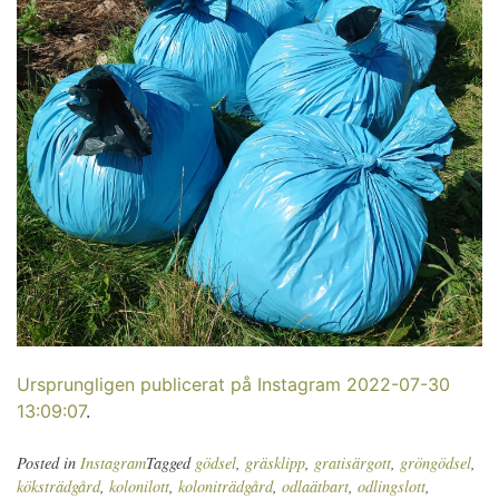
Ursprungligen publicerat på Instagram 2022-07-30
13:09:07
.
Posted in
Instagram
Tagged
gödsel
,
gräsklipp
,
gratisärgott
,
gröngödsel
,
köksträdgård
,
kolonilott
,
koloniträdgård
,
odlaätbart
,
odlingslott
,