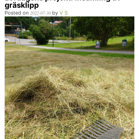
gräsklipp
Posted on
by
V S
2022-07-30