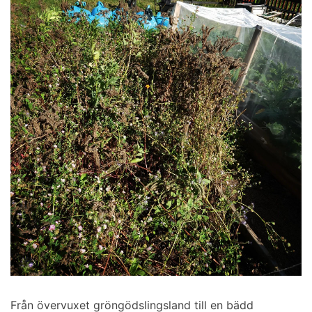
Från övervuxet gröngödslingsland till en bädd