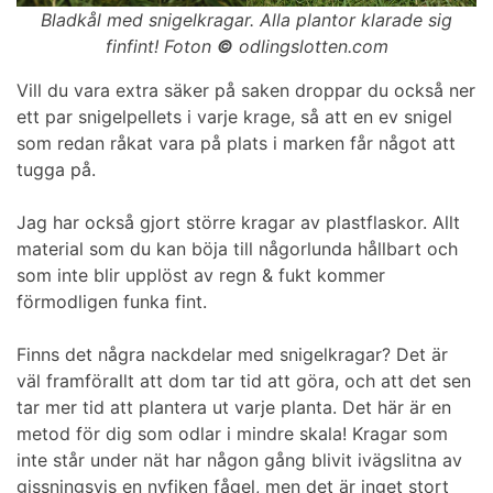
Bladkål med snigelkragar. Alla plantor klarade sig
finfint! Foton
©
odlingslotten.com
Vill du vara extra säker på saken droppar du också ner
ett par snigelpellets i varje krage, så att en ev snigel
som redan råkat vara på plats i marken får något att
tugga på.
Jag har också gjort större kragar av plastflaskor. Allt
material som du kan böja till någorlunda hållbart och
som inte blir upplöst av regn & fukt kommer
förmodligen funka fint.
Finns det några nackdelar med snigelkragar? Det är
väl framförallt att dom tar tid att göra, och att det sen
tar mer tid att plantera ut varje planta. Det här är en
metod för dig som odlar i mindre skala! Kragar som
inte står under nät har någon gång blivit ivägslitna av
gissningsvis en nyfiken fågel, men det är inget stort