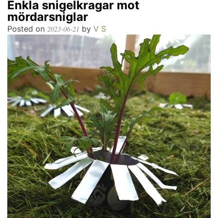
Enkla snigelkragar mot
mördarsniglar
Posted on
by
V S
2023-06-21