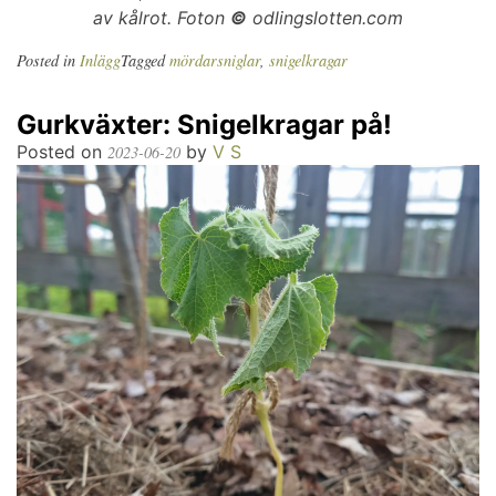
av kålrot. Foton
©
odlingslotten.com
Posted in
Inlägg
Tagged
mördarsniglar
,
snigelkragar
Gurkväxter: Snigelkragar på!
Posted on
by
V S
2023-06-20