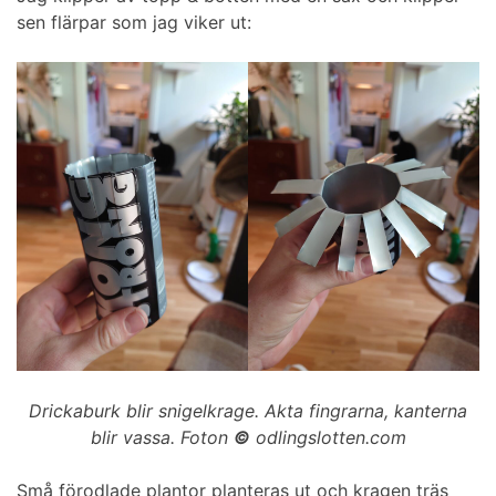
sen flärpar som jag viker ut:
Drickaburk blir snigelkrage. Akta fingrarna, kanterna
blir vassa. Foton
©
odlingslotten.com
Små förodlade plantor planteras ut och kragen träs