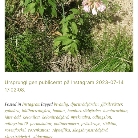
Ursprungligen publicerat på Instagram 2023-07-14
17:02:08
.
Posted in
Instagram
Tagged
bivänlig
,
djuriträdgården
,
fjärilsväxter
,
gulmåra
,
hållbarträdgård
,
humlor
,
humloriträdgården
,
humlorochbin
,
jättevädd
,
kolonilott
,
koloniträdgård
,
myskmalva
,
odlingslott
,
odlingslott79
,
permakultur
,
pollineramera
,
prästkrage
,
rödklint
,
rosenflockel
,
rosenkattost
,
såpnejlika
,
skogsbrynsträdgård
,
skogsträdgård
,
vildavänner