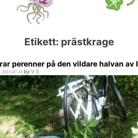
Etikett:
prästkrage
rar perenner på den vildare halvan av 
n
by
V S
2023-07-14