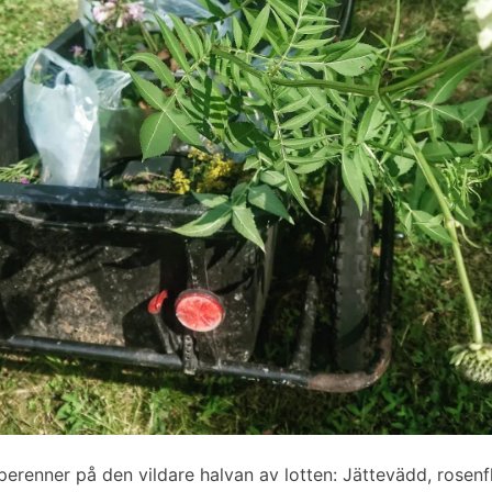
perenner på den vildare halvan av lotten: Jättevädd, rosenf