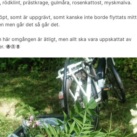
, rödklint, prästkrage, gulmåra, rosenkattost, myskmalva.
pt, somt är uppgrävt, somt kanske inte borde flyttats mitt
n men går det så går det.
n här omgången är ätligt, men allt ska vara uppskattat av
er. 🐝🦋🪰