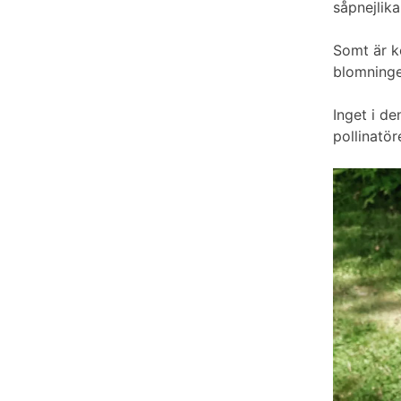
såpnejlika
Somt är kö
blomninge
Inget i de
pollinatör