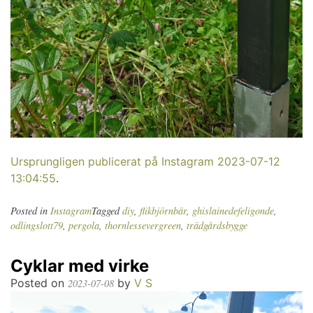
Ursprungligen publicerat på Instagram 2023-07-12
13:04:55
.
Posted in
Instagram
Tagged
diy
,
flikbjörnbär
,
ghislainedefeligonde
,
odlingslott79
,
pergola
,
thornlessevergreen
,
trädgårdsbygge
Cyklar med virke
Posted on
by
V S
2023-07-08