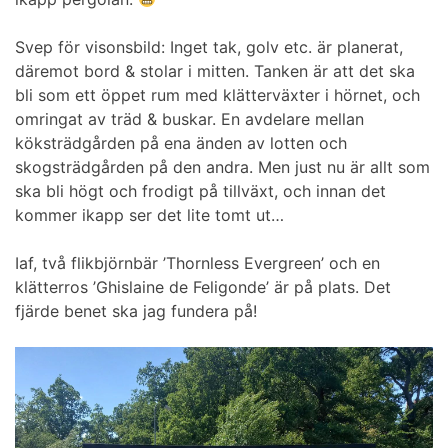
Svep för visonsbild: Inget tak, golv etc. är planerat,
däremot bord & stolar i mitten. Tanken är att det ska
bli som ett öppet rum med klätterväxter i hörnet, och
omringat av träd & buskar. En avdelare mellan
köksträdgården på ena änden av lotten och
skogsträdgården på den andra. Men just nu är allt som
ska bli högt och frodigt på tillväxt, och innan det
kommer ikapp ser det lite tomt ut…
Iaf, två flikbjörnbär ’Thornless Evergreen’ och en
klätterros ’Ghislaine de Feligonde’ är på plats. Det
fjärde benet ska jag fundera på!