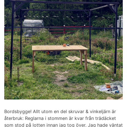
Bordsbygge! Allt utom en del skruvar & vinkeljärn är
återbruk: Reglarna i stommen är kvar från trädäcket
som stod på lotten innan jag tog över. Jag hade väntat