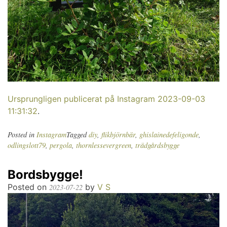
Ursprungligen publicerat på Instagram 2023-09-03
11:31:32
.
Posted in
Instagram
Tagged
diy
,
flikbjörnbär
,
ghislainedefeligonde
,
odlingslott79
,
pergola
,
thornlessevergreen
,
trädgårdsbygge
Bordsbygge!
Posted on
by
V S
2023-07-22