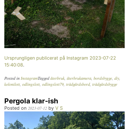
Ursprungligen publicerat på Instagram 2023-07-22
15:40:08
.
Posted in
Instagram
Tagged
återbruk
,
återbrukamera
,
bordsbygge
,
diy
,
kolonilott
,
odlingslott
,
odlingslott79
,
trädgårdsbord
,
trädgårdsbygge
Pergola klar-ish
Posted on
by
V S
2023-07-12