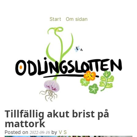
Skip
to
content
Start
Om sidan
Tillfällig akut brist på
odlingslotten.com
Odling på 200 kvm i Stockholms utkant
mattork
Posted on
by
V S
2022-09-16