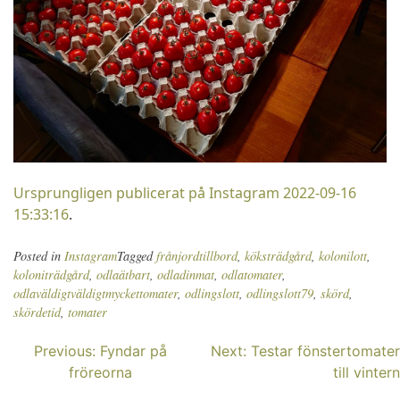
Ursprungligen publicerat på Instagram 2022-09-16
15:33:16
.
Posted in
Instagram
Tagged
frånjordtillbord
,
köksträdgård
,
kolonilott
,
koloniträdgård
,
odlaätbart
,
odladinmat
,
odlatomater
,
odlaväldigtväldigtmyckettomater
,
odlingslott
,
odlingslott79
,
skörd
,
skördetid
,
tomater
Inläggsnavigering
Previous:
Fyndar på
Next:
Testar fönstertomater
fröreorna
till vintern