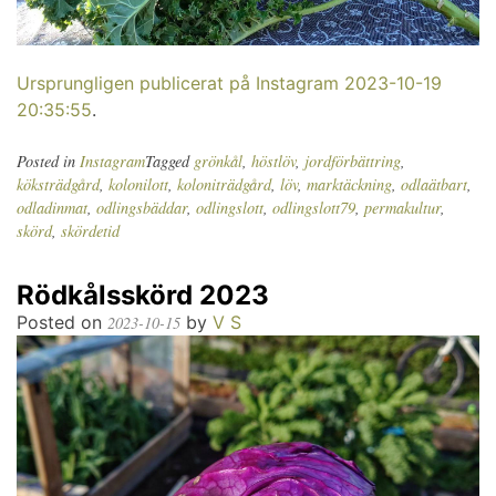
Ursprungligen publicerat på Instagram 2023-10-19
20:35:55
.
Posted in
Instagram
Tagged
grönkål
,
höstlöv
,
jordförbättring
,
köksträdgård
,
kolonilott
,
koloniträdgård
,
löv
,
marktäckning
,
odlaätbart
,
odladinmat
,
odlingsbäddar
,
odlingslott
,
odlingslott79
,
permakultur
,
skörd
,
skördetid
Rödkålsskörd 2023
Posted on
by
V S
2023-10-15