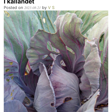
I kållandet
Posted on
by
V S
2023-08-21