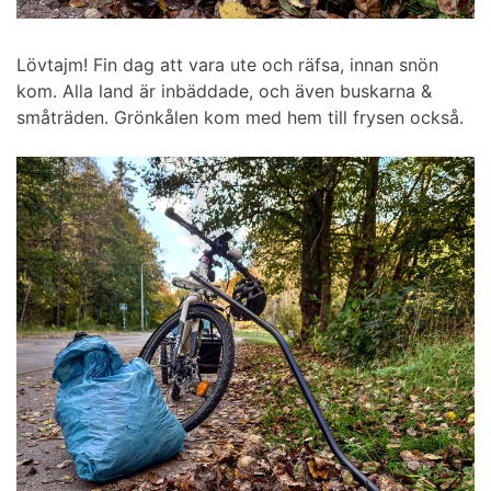
Lövtajm! Fin dag att vara ute och räfsa, innan snön
kom. Alla land är inbäddade, och även buskarna &
småträden. Grönkålen kom med hem till frysen också.