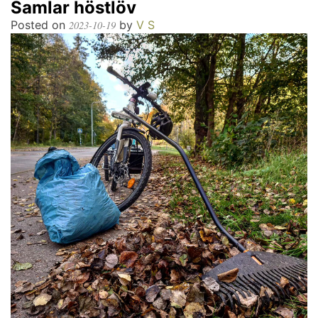
Samlar höstlöv
Posted on
by
V S
2023-10-19