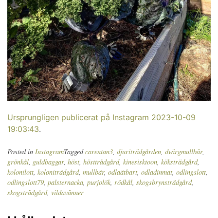
Ursprungligen publicerat på Instagram 2023-10-09
19:03:43
.
Posted in
Instagram
Tagged
carentan3
,
djuriträdgården
,
dvärgmullbär
,
grönkål
,
guldbaggar
,
höst
,
höstträdgård
,
kinesisktoon
,
köksträdgård
,
kolonilott
,
koloniträdgård
,
mullbär
,
odlaätbart
,
odladinmat
,
odlingslott
,
odlingslott79
,
palsternacka
,
purjolök
,
rödkål
,
skogsbrynsträdgård
,
skogsträdgård
,
vildavänner