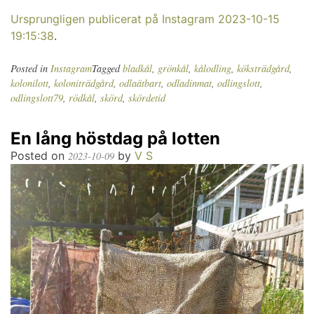
Ursprungligen publicerat på Instagram 2023-10-15
19:15:38
.
Posted in
Instagram
Tagged
bladkål
,
grönkål
,
kålodling
,
köksträdgård
,
kolonilott
,
koloniträdgård
,
odlaätbart
,
odladinmat
,
odlingslott
,
odlingslott79
,
rödkål
,
skörd
,
skördetid
En lång höstdag på lotten
Posted on
by
V S
2023-10-09