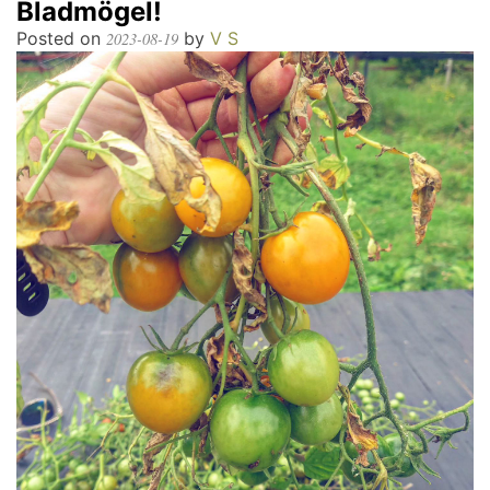
Bladmögel!
Posted on
by
V S
2023-08-19