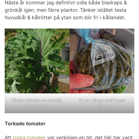
Nästa år kommer jag defintivt odla både bladraps &
grönkål igen, men färre plantor. Tänker istället testa
huvudkål & kålrötter på ytan som blir fri i kållandet.
Första skörden av bladkål.
En av många små frysta
Det blev mer…
påsar.
Torkade tomater
Att
torka tomater
var verkligen en hit, det här har varit