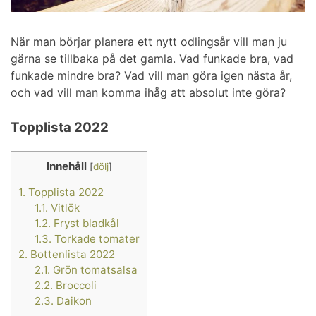
När man börjar planera ett nytt odlingsår vill man ju
gärna se tillbaka på det gamla. Vad funkade bra, vad
funkade mindre bra? Vad vill man göra igen nästa år,
och vad vill man komma ihåg att absolut inte göra?
Topplista 2022
Innehåll
[
dölj
]
1.
Topplista 2022
1.1.
Vitlök
1.2.
Fryst bladkål
1.3.
Torkade tomater
2.
Bottenlista 2022
2.1.
Grön tomatsalsa
2.2.
Broccoli
2.3.
Daikon