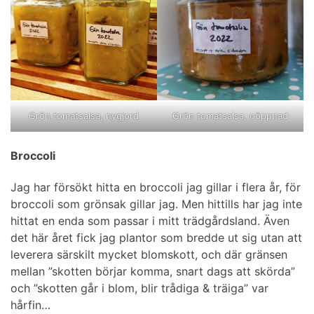
Grön tomatsalsa, nygjord
Grön tomatsalsa, oöppnad
Broccoli
Jag har försökt hitta en broccoli jag gillar i flera år, för
broccoli som grönsak gillar jag. Men hittills har jag inte
hittat en enda som passar i mitt trädgårdsland. Även
det här året fick jag plantor som bredde ut sig utan att
leverera särskilt mycket blomskott, och där gränsen
mellan ”skotten börjar komma, snart dags att skörda”
och ”skotten går i blom, blir trådiga & träiga” var
hårfin…