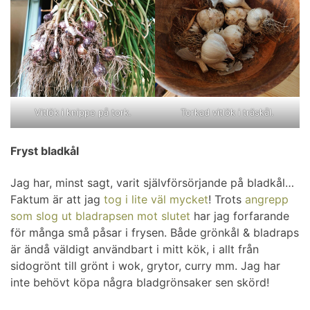
Vitlök i knippe på tork.
Torkad vitlök i träskål.
Fryst bladkål
Jag har, minst sagt, varit självförsörjande på bladkål…
Faktum är att jag
tog i lite väl mycket
! Trots
angrepp
som slog ut bladrapsen mot slutet
har jag forfarande
för många små påsar i frysen. Både grönkål & bladraps
är ändå väldigt användbart i mitt kök, i allt från
sidogrönt till grönt i wok, grytor, curry mm. Jag har
inte behövt köpa några bladgrönsaker sen skörd!