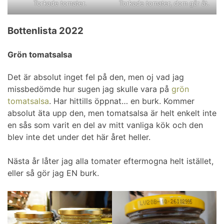
Torkade tomater, dom går åt.
Torkade tomater.
Bottenlista 2022
Grön tomatsalsa
Det är absolut inget fel på den, men oj vad jag
missbedömde hur sugen jag skulle vara på
grön
tomatsalsa
. Har hittills öppnat… en burk. Kommer
absolut äta upp den, men tomatsalsa är helt enkelt inte
en sås som varit en del av mitt vanliga kök och den
blev inte det under det här året heller.
Nästa år låter jag alla tomater eftermogna helt istället,
eller så gör jag EN burk.