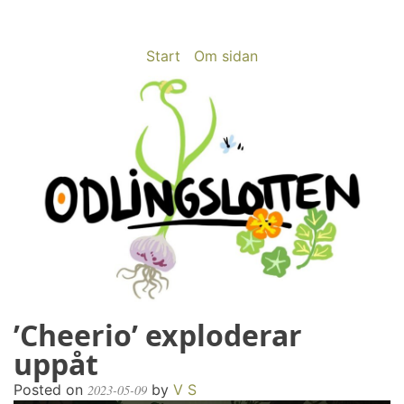
Skip
to
content
Start
Om sidan
’Cheerio’ exploderar
odlingslotten.com
Odling på 200 kvm i Stockholms utkant
uppåt
Posted on
by
V S
2023-05-09