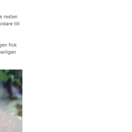
de resten
dare till
gen fick
barligen