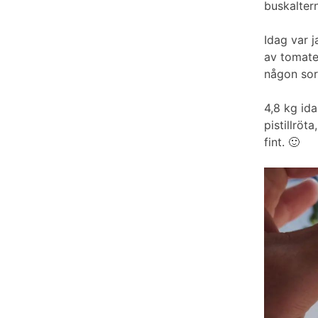
buskaltern
Idag var j
av tomater
någon sort
4,8 kg ida
pistillrö
fint. 🙂