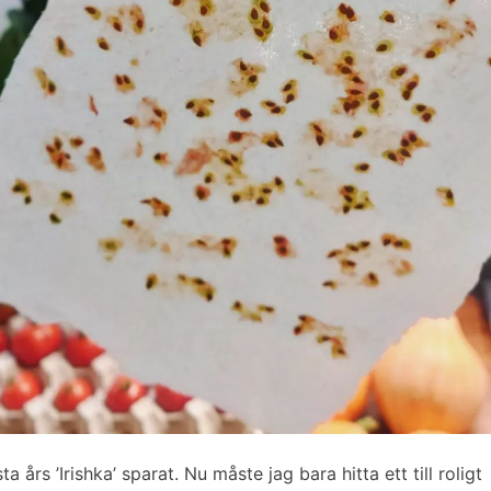
sta års ’Irishka’ sparat. Nu måste jag bara hitta ett till roligt