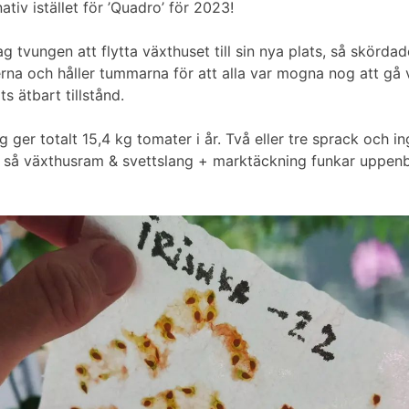
ativ istället för ’Quadro’ för 2023!
ag tvungen att flytta växthuset till sin nya plats, så skörda
na och håller tummarna för att alla var mogna nog att gå vi
s ätbart tillstånd.
g ger totalt 15,4 kg tomater i år. Två eller tre sprack och in
ta, så växthusram & svettslang + marktäckning funkar uppen