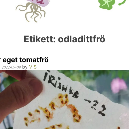
Etikett:
odladittfrö
 eget tomatfrö
n
by
V S
2022-09-09