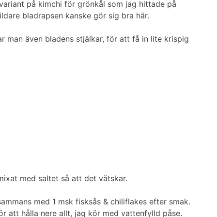
n variant på kimchi för grönkål som jag hittade på
mildare bladrapsen kanske gör sig bra här.
r man även bladens stjälkar, för att få in lite krispig
mixat med saltet så att det vätskar.
illsammans med 1 msk fisksås & chiliflakes efter smak.
 att hålla nere allt, jag kör med vattenfylld påse.