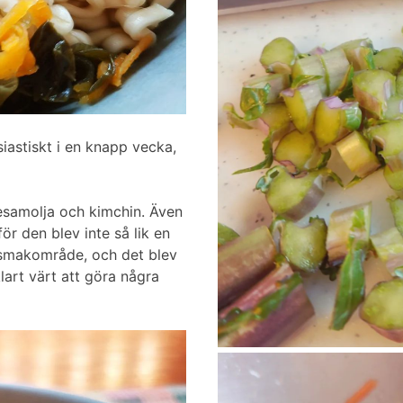
siastiskt i en knapp vecka,
esamolja och kimchin. Även
ör den blev inte så lik en
 smakområde, och det blev
klart värt att göra några