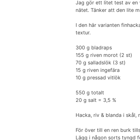
Jag gör ett litet test av e
nätet. Tänker att den lite 
I den här varianten finhacka
textur.
300 g bladraps
155 g riven morot (2 st)
70 g salladslök (3 st)
15 g riven ingefära
10 g pressad vitlök
550 g totalt
20 g salt = 3,5 %
Hacka, riv & blanda i skål, 
För över till en ren burk t
Lägg i någon sorts tyngd för