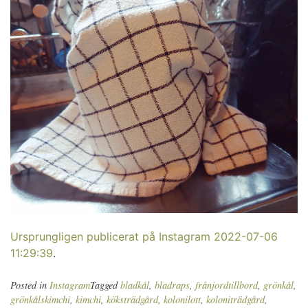
Ursprungligen publicerat på Instagram 2022-07-06
11:29:39
.
Posted in
Instagram
Tagged
bladkål
,
bladraps
,
frånjordtillbord
,
grönkål
,
grönkålskimchi
,
kimchi
,
köksträdgård
,
kolonilott
,
koloniträdgård
,