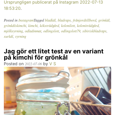
Ursprungligen publicerat på Instagram 2022-07-13
18:53:20
.
Posted in
Instagram
Tagged
bladkål
,
bladraps
,
frånjordtillbord
,
grönkål
,
grönkålskimchi
,
kimchi
,
köksträdgård
,
kolonilott
,
koloniträdgård
,
mjölksyrning
,
odladinmat
,
odlingslott
,
odlingslott79
,
sibiriskbladraps
,
surkål
,
syrning
Jag gör ett litet test av en variant
på kimchi för grönkål
Posted on
by
V S
2022-07-06