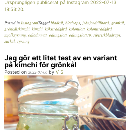
Ursprungligen publicerat på Instagram 2022-07-13
18:53:20
.
Posted in
Instagram
Tagged
bladkål
,
bladraps
,
frånjordtillbord
,
grönkål
,
grönkålskimchi
,
kimchi
,
köksträdgård
,
kolonilott
,
koloniträdgård
,
mjölksyrning
,
odladinmat
,
odlingslott
,
odlingslott79
,
sibiriskbladraps
,
surkål
,
syrning
Jag gör ett litet test av en variant
på kimchi för grönkål
Posted on
by
V S
2022-07-06