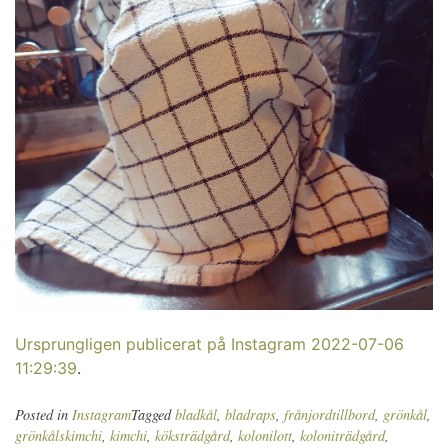
Ursprungligen publicerat på Instagram 2022-07-06
11:29:39
.
Posted in
Instagram
Tagged
bladkål
,
bladraps
,
frånjordtillbord
,
grönkål
,
grönkålskimchi
,
kimchi
,
köksträdgård
,
kolonilott
,
koloniträdgård
,