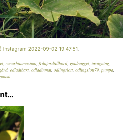
på Instagram 2022-09-02 19:47:51
.
et
,
cucurbitamaxima
,
frånjordtillbord
,
goldnugget
,
invägning
,
gård
,
odlaätbart
,
odladinmat
,
odlingslott
,
odlingslott79
,
pumpa
,
squash
int…