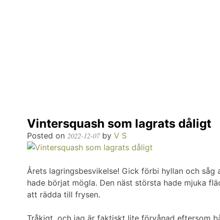
Vintersquash som lagrats dåligt
Posted on
by
V S
2022-12-07
Årets lagringsbesvikelse! Gick förbi hyllan och såg 
hade börjat mögla. Den näst största hade mjuka flä
att rädda till frysen.
Tråkigt, och jag är faktiskt lite förvånad eftersom bå