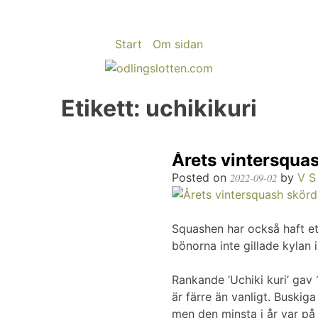
Start
Om sidan
Etikett:
uchikikuri
Årets vintersqua
Posted on
by
V S
2022-09-02
Squashen har också haft et
bönorna inte gillade kylan i
Rankande ’Uchiki kuri’ gav 1,
är färre än vanligt. Buskig
men den minsta i år var på 