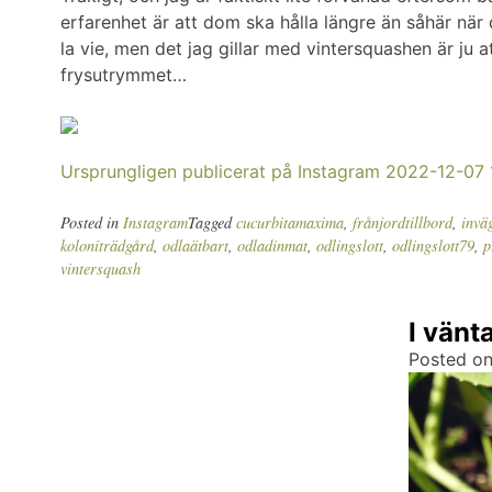
erfarenhet är att dom ska hålla längre än såhär när
la vie, men det jag gillar med vintersquashen är ju 
frysutrymmet…
Ursprungligen publicerat på Instagram 2022-12-07 
Posted in
Instagram
Tagged
cucurbitamaxima
,
frånjordtillbord
,
invä
koloniträdgård
,
odlaätbart
,
odladinmat
,
odlingslott
,
odlingslott79
,
p
vintersquash
I vänt
Posted o