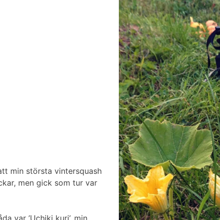
att min största vintersquash
ckar, men gick som tur var
da var ’Uchiki kuri’, min