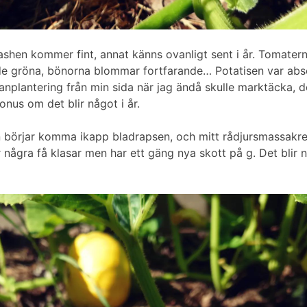
ashen kommer fint, annat känns ovanligt sent i år. Tomatern
de gröna, bönorna blommar fortfarande… Potatisen var abs
anplantering från min sida när jag ändå skulle marktäcka, d
nus om det blir något i år.
 börjar komma ikapp bladrapsen, och mitt rådjursmassakr
 några få klasar men har ett gäng nya skott på g. Det blir no