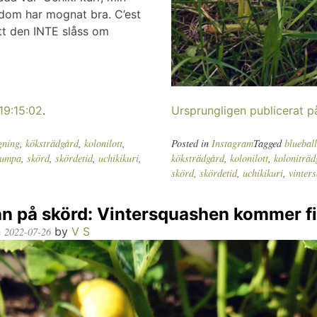
 dom har mognat bra. C’est
att den INTE slåss om
19:15:02
.
Ursprungligen publicerat 
gning
,
köksträdgård
,
kolonilott
,
Posted in
Instagram
Tagged
blueball
umpa
,
skörd
,
skördetid
,
uchikikuri
,
köksträdgård
,
kolonilott
,
koloniträd
skörd
,
skördetid
,
uchikikuri
,
vinter
an på skörd: Vintersquashen kommer f
n
by
V S
2022-07-26