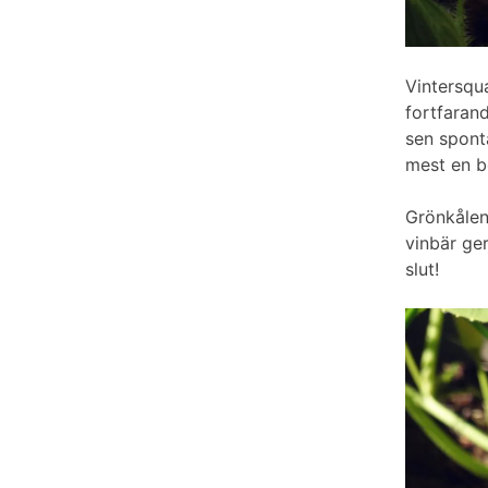
Vintersqu
fortfaran
sen spont
mest en bo
Grönkålen
vinbär ger
slut!