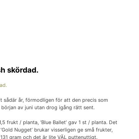
sh skördad.
t sådär år, förmodligen för att den precis som
 början av juni utan drog igång rätt sent.
5 frukt / planta, ’Blue Ballet’ gav 1 st / planta. Det
a ’Gold Nugget’ brukar visserligen ge små frukter,
131 gram och det är lite VÄL puttenuttigt.