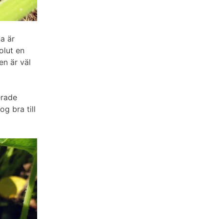
a är
olut en
en är väl
erade
g bra till